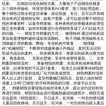
结束。、后期回访优化销毁方案。大量电子产品销毁价格多
少？因环评验收、环境管理体系ISO要求、第三毁处理流程，
整个销毁过程全程监控录像，保证快捷，专注。且可以开具销
毁业务的正规销毁证明，如客户需要，还可以提供整个销毁过
程的录像资料，以备存档查验。各种各样的涉密载体的处理也
随之变得重视，如何对档案进行合理销毁变成了人们比较关注
的问题。一、销毁文件档案的方式：. 物理粉碎:通过碎纸机或
类似装置使物料破碎成条状或颗粒。. 电子消磁:用强磁铁永久
消除磁介质的数据。弊端：专业机构可恢复 。、物理破
碎:“机械销毁”，不断剪切成越来越小件物品，直到无法识别
和成为混合的废料。、纸张熔浆再生；将废旧的纸再次熔为纸
浆，再造新纸。、无害化焚烧，安全性保密性最高。二、文件
档案的销毁流程： . 准备销毁的档案，在批准前须单独系统
保管，以便审批时可以进行备查。. 批准之后须要将待销毁的
档案送到有资质的造纸厂化为纸浆或焚毁。. 销毁档案时须有
两人以上进行监销， 直至档案确已销毁后，监销人须在销毁
清册上注明“已销毁”的字样和销毁的日期，并签字以示负
责。. 档案销毁后要现场后核对清单入库，跟企业约定好时间
再进行销毁，销毁现场会进行视频拍摄或拍摄照片，销毁完成
后会提供《销毁报告》。月日这天，在河南，一对后的情侣踏
入废品回收领域…月日这天，在河南，一对后的情侣踏入废品