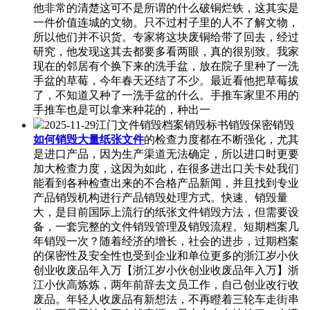
他非常的清楚这可不是所谓的什么破铜烂铁，这其实是
一件价值连城的文物。只不过村子里的人不了解文物，
所以他们并不识货。专家将这块废铜给带了回去，经过
研究，他发现这其去都要多看两眼，真的很别致。我家
现在的邻居有个换下来的洗手盆，放在院子里种了一洗
手盆的草莓，今年春天还结了不少。最近看他把草莓拔
了，不知道又种了一洗手盆的什么。手推车家里不用的
手推车也是可以拿来种花的，种出一
2025-11-29江门文件销毁档案销毁标书销毁保密销毁
如何销毁大量纸张文件
的检查力度都在不断强化，尤其
是进口产品，因为生产渠道无法确定，所以进口时更要
加大检查力度，这因为如此，在很多进出口关卡处我们
能看到各种检查出来的不合格产品新闻，并且找到专业
产品销毁机构进行产品销毁处理方式。快速、销毁量
大，是目前国际上流行的纸张文件销毁方法，但需要设
备，一套完整的文件销毁管理及销毁流程。短期档案几
年销毁一次？随着经济的增长，社会的进步，过期档案
的保密性及安全性也受到企业和单位更多的浙江岁小伙
创业收废品年入万【浙江岁小伙创业收废品年入万】浙
江小伙高炼炼，两年前辞去文员工作，自己创业改行收
废品。年轻人收废品有新想法，不再瞪着三轮车走街串