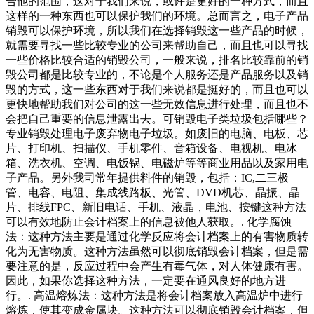
合他的范围，这对于我们来说，或许是更好的一种方式，而且
这样的一种东西也可以保护我们的环境。总而言之，电子产品
销毁可以保护环境，所以我们在选择销毁这一些产品的时候，
就需要寻找一些比较专业的公司来帮助自己，而且也可以寻找
一些价格比较合适的销毁公司，一般来说，排名比较靠前的销
毁公司都是比较专业的，不论是个人服务还是产品服务以及销
毁的方式，这一些东西对于我们来说都是挺好的，而且也可以
更快地帮助我们对公司的这一些无效信息进行处理，而且也不
会把自己重要的信息泄露出去。可销毁电子类垃圾包括哪些？
专业销毁处理电子废弃物电子垃圾。如废旧的电脑、电板、芯
片、打印机、扫描仪、手机零件、音箱设备、电视机、电冰
箱、洗衣机、空调、电饭锅、电磁炉等等商业用品以及家用电
子产品。另外我司常年提供料件的销毁，包括：IC,二三极
管、电容、电阻、集成线路板、光管、DVD机芯、晶振、晶
片、排线FPC、新旧电话、手机、液晶，电池、按键这种方法
可以有效地防止会计档案上的信息被他人获取。. 化学腐蚀
法：这种方法主要是通过化学反应将会计档案上的有害物质转
化为无害物质。这种方法虽然可以彻底销毁会计档案，但是需
要注意的是，反应过程中会产生有毒气体，对人体健康有害。
因此，如果你选择这种方法，一定要在通风良好的地方进
行。. 高温熔炼法：这种方法是将会计档案放入高温炉中进行
熔炼，使其变成金属块。这种方法可以彻底销毁会计档案，但