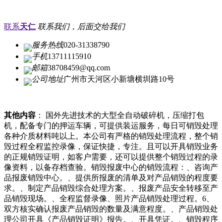
联系
天仁
联系我们，后面交给我们
服务热线
020-31338790
手机
13711115910
邮箱
38708459@qq.com
公司地址
广州市天河区小新塘横圳路10号
其他内容
： 国外先进技术的大型全自动破碎机，压缩打包
机，配备专门的押运车辆，可提供装运服务，每日可销毁处理
各种介质材料吨以上。本公司有严格的销毁处理流程，整个销
毁过程全程监控录像，保证快捷，专注。且可以开具销毁业务
的正规销毁证明，如客户需要，还可以提供整个销毁过程的录
像资料，以备存档查验。销毁报废中心的销毁流程：、咨询产
品报废销毁中心。、提供所报废的清单及对产品销毁的程度要
求。、制定产品销毁综合处理方案。、报废产品安全转移至产
品销毁现场。、全程监督录像、照片产品销毁处理过程。6、
双方核实确认报废产品销毁的数量及满意程度。、产品销毁处
理公司开具《产品销毁证明》报告。、开具凭证。、销毁程序