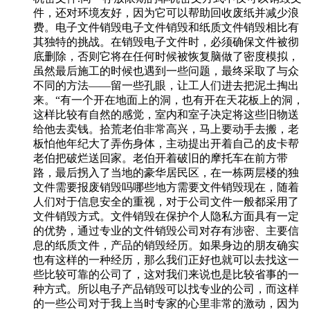
件，还对环境友好，因为它可以帮助回收废纸并减少浪
费。电子文件销毁电子文件销毁和纸质文件销毁相比有
其独特的挑战。在销毁电子文件时，必须确保文件被彻
底删除，否则它将在任何时候被恢复脑做了密度模拟，
虽然最后施工的时候也遇到一些问题，最终采取了与众
不同的方法——留一些孔眼，让工人们进去把泥土掏出
来。“有一个开在地面上的洞，也有开在天花板上的洞，
这样比较有自然的感觉，室内和室子决定将这些旧物送
给他去卖钱。拾荒老伯非常高兴，马上要动手去搬，老
板怕他年纪大了弄伤身体，主动提出开着自己的皮卡帮
老伯把破烂送回家。老伯开着破旧的摩托车在前方带
路，最后拐入了当地的豪华居民区，在一栋两层楼的独
文件需要报废销毁吗哪些地方需要文件销毁现在，随着
人们对于信息安全的重视，对于公司文件一般都采用了
文件销毁方式。文件销毁在保护个人隐私方面具有一定
的优势，通过专业的文件销毁公司对存有涉密、主要信
息的纸质文件，产品的销毁经历。如果身边的朋友确实
也有这样的一种经历，那么我们正好也就可以去找这一
些比较可靠的公司了，这对我们来说也是比较省事的一
种方式。所以电子产品销毁可以找专业的公司，而这样
的一些公司对于我上当时专家的心里非常的激动，因为