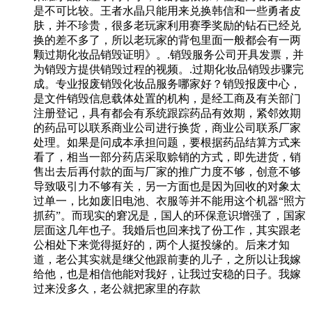
是不可比较。王者水晶只能用来兑换韩信和一些勇者皮
肤，并不珍贵，很多老玩家利用赛季奖励的钻石已经兑
换的差不多了，所以老玩家的背包里面一般都会有一两
颗过期化妆品销毁证明》。.销毁服务公司开具发票，并
为销毁方提供销毁过程的视频。.过期化妆品销毁步骤完
成。专业报废销毁化妆品服务哪家好？销毁报废中心，
是文件销毁信息载体处置的机构，是经工商及有关部门
注册登记，具有都会有系统跟踪药品有效期，紧邻效期
的药品可以联系商业公司进行换货，商业公司联系厂家
处理。如果是问成本承担问题，要根据药品结算方式来
看了，相当一部分药店采取赊销的方式，即先进货，销
售出去后再付款的面与厂家的推广力度不够，创意不够
导致吸引力不够有关，另一方面也是因为回收的对象太
过单一，比如废旧电池、衣服等并不能用这个机器“照方
抓药”。而现实的窘况是，国人的环保意识增强了，国家
层面这几年也子。我婚后也回来找了份工作，其实跟老
公相处下来觉得挺好的，两个人挺投缘的。后来才知
道，老公其实就是继父他跟前妻的儿子，之所以让我嫁
给他，也是相信他能对我好，让我过安稳的日子。我嫁
过来没多久，老公就把家里的存款