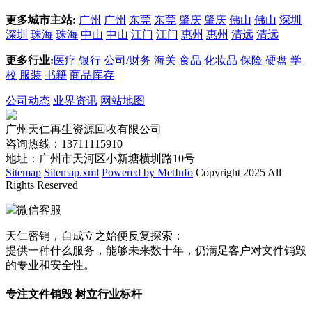
更多城市主站:
广州
广州
东莞
东莞
肇庆
肇庆
佛山
佛山
深圳
深圳
珠海
珠海
中山
中山
江门
江门
惠州
惠州
清远
清远
更多行业:
医疗
银行
公司/财务
海关
食品
化妆品
保险
硬盘
学
校
服装
书籍
商品库存
公司动态
业界资讯
网站地图
广州天仁再生资源回收有限公司
咨询热线：13711115910
地址：广州市天河区小新塘横圳路10号
Sitemap
Sitemap.xml
Powered by MetInfo
Copyright 2025 All
Rights Reserved
微信客服
天仁密销，自成立之始便反复探索：
提供一种什么服务，能够未来数十年，仍满足客户对文件销毁
的专业和安全性。
专注文件销毁 树立行业标杆