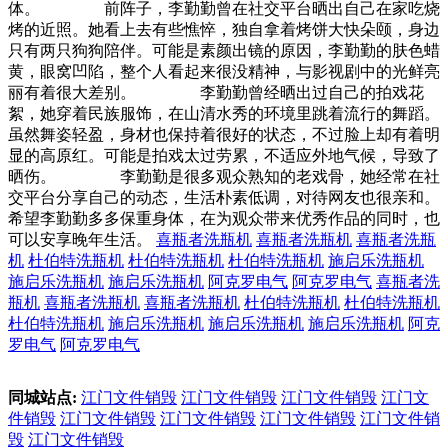
体。 前阵子，李勤勤曾在社交平台晒出自己在家吃烧
烤的近照。她看上去有些憔悴，独自拿着烤饼大快朵颐，身边
只有两只狗狗陪伴。可能是素颜出镜的原因，李勤勤的肤色蜡
黄，眼窝凹陷，整个人看起来很没精神，与影视剧中的光鲜亮
丽有着很大差别。 李勤勤曾经晒出过自己的拍戏花
絮，她穿着民族服饰，在山清水秀的环境里跳着流行的舞蹈。
虽然舞姿轻盈，身材也保持着很好的状态，不过脸上却有着明
显的高原红。可能是拍戏太过劳累，不适应外地气候，导致了
晒伤。 李勤勤是很多观众熟知的老戏骨，她经常在社
交平台分享自己的动态，生活朴素低调，对待网友也很亲和。
希望李勤勤多多保重身体，在为观众带来优秀作品的同时，也
可以安享晚年生活。
喜瓶者洗瓶机
喜瓶者洗瓶机
喜瓶者洗瓶
机
杜伯特洗瓶机
杜伯特洗瓶机
杜伯特洗瓶机
施启乐洗瓶机
施启乐洗瓶机
施启乐洗瓶机
阿克罗电气
阿克罗电气
喜瓶者洗
瓶机
喜瓶者洗瓶机
喜瓶者洗瓶机
杜伯特洗瓶机
杜伯特洗瓶机
杜伯特洗瓶机
施启乐洗瓶机
施启乐洗瓶机
施启乐洗瓶机
阿克
罗电气
阿克罗电气
同城站点:
江门文件销毁
江门文件销毁
江门文件销毁
江门文
件销毁
江门文件销毁
江门文件销毁
江门文件销毁
江门文件销
毁
江门文件销毁