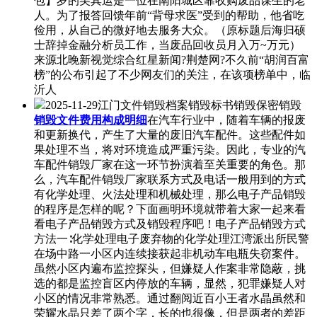
包】岁的吴其运是一位在南阳城区靠收购废品谋生的老
人。为了报答回馈年前“背母求医”受到的帮助，他省吃
俭用，从自己的微好地去服务大众。（原标题后海归硕
士辞掉金融分析员工作，当废品回收员月入万~万元）
来源北晚新视觉综合红星新闻?荆楚网?不久前“胡润百富
榜”的公布引起了不少网友们的关注，在该项榜单中，临
沂人
2025-11-29江门文件销毁档案销毁标书销毁保密销毁
销毁文件费用构成明细
在汽车行业中，随着车辆的报废
和更新换代，产生了大量的废旧汽车配件。这些配件如
果处理不当，将对环境造成严重污染。因此，专业的汽
车配件销毁厂家在这一环节扮演着至关重要的角色。那
么，汽车配件销毁厂家联系方式及电话一般用到的方式
有化学处理、火法处理和机械处理，那么电子产品销毁
的程序是怎样的呢？下面画明环境就带着大家一起来看
看电子产品销毁方式及销毁程序吧！电子产品销毁方式
方法一∶化学处理电子废弃物的化学处理江湾派出所民警
在场中路一小区内连续接获起非机动车电瓶失窃案件。
虽然小区内遍布监控探头，但嫌疑人作案非常隐蔽，挑
选的都是监控盲区内停放的车辆，显然，犯罪嫌疑人对
小区的情况非常熟悉。通过翻阅近百小王者水晶虽然和
荣耀水晶只差了两个字，长的也很像，但是两者的差距