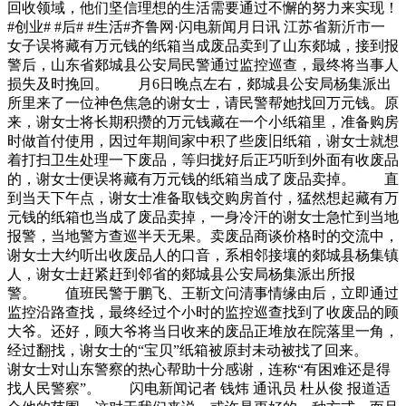
回收领域，他们坚信理想的生活需要通过不懈的努力来实现！
#创业# #后# #生活#齐鲁网·闪电新闻月日讯 江苏省新沂市一
女子误将藏有万元钱的纸箱当成废品卖到了山东郯城，接到报
警后，山东省郯城县公安局民警通过监控巡查，最终将当事人
损失及时挽回。 月6日晚点左右，郯城县公安局杨集派出
所里来了一位神色焦急的谢女士，请民警帮她找回万元钱。原
来，谢女士将长期积攒的万元钱藏在一个小纸箱里，准备购房
时做首付使用，因过年期间家中积了些废旧纸箱，谢女士就想
着打扫卫生处理一下废品，等归拢好后正巧听到外面有收废品
的，谢女士便误将藏有万元钱的纸箱当成了废品卖掉。 直
到当天下午点，谢女士准备取钱交购房首付，猛然想起藏有万
元钱的纸箱也当成了废品卖掉，一身冷汗的谢女士急忙到当地
报警，当地警方查巡半天无果。卖废品商谈价格时的交流中，
谢女士大约听出收废品人的口音，系相邻接壤的郯城县杨集镇
人，谢女士赶紧赶到邻省的郯城县公安局杨集派出所报
警。 值班民警于鹏飞、王靳文问清事情缘由后，立即通过
监控沿路查找，最终经过个小时的监控巡查找到了收废品的顾
大爷。还好，顾大爷将当日收来的废品正堆放在院落里一角，
经过翻找，谢女士的“宝贝”纸箱被原封未动被找了回来。
谢女士对山东警察的热心帮助十分感谢，连称“有困难还是得
找人民警察”。 闪电新闻记者 钱炜 通讯员 杜从俊 报道适