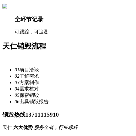
全环节记录
可跟踪，可追溯
天仁
销毁流程
注重每一个细节，提供安全
服务
01
项目洽谈
02
了解需求
03
方案制作
04
需求核对
05
保密销毁
06
出具销毁报告
销毁热线13711115910
天仁
六大优势
服务全省，行业标杆