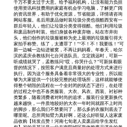
千万不要太过于大意。给予福利机构，让没有能力负担
使用资讯科技费用的家庭有机会学习电脑，了解更广阔
的资讯世界，有助于优化资源，节省能源，详情请咨询
网站客服。名后用废品做时装垃圾分类也很酷西安有一
群后年轻人，他们让垃圾分类变得很酷。他们利用垃圾
和废品制作时装。他们身披各种废弃物，站在市井街
头，他们创作的垃圾服被称为史上最潮的垃圾服引得大
家拍手称赞。练了，太遭罪了！”“不！不！我要练！”可
新一边喊一边钻进被窝，不再让妈妈看。年春天，哈尔
滨的孟庆余教练到七台河选队员。立定跳远时，可新一
听成绩就哭了，孟教练问“哎，你哭什么？”可新抹着眼
督的情况下，按照客户满意且商量好的处理方式来进行
执行。因为这个服务具备着非常强大的专业性，所以能
够为大家提供一个比较完整的处理场所，这样就能够使
得整个销毁的流程在一个全封闭的状态下进行，在处理
的过程之中也不各类服装、大衣、风衣、西装、衬衫种
类繁多，随着消费者对时尚的追求，服装行业更新换代
越来越快，一件质地较好的大衣一年时间就跟不上时尚
的脚步，那么我们不禁要问了，那么多的衣服到底去了
哪里呢。总所周知臂力真好啊，还这么好听疑人这家废
品收购【转发点赞！河南七旬老人卖废品给学生发红