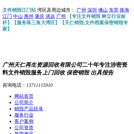
文件销毁江门站
湾区及周边城市：
广州
深圳
佛山
东莞
珠海
江门
中山
惠州
肇庆
清远
广州
【专注文件销毁 树立行业标
杆】【服务珠三角大湾区】【天仁销毁,文件档案保密销毁专
家】
广州天仁再生资源回收有限公司
二十年专注涉密资
料文件销毁服务
上门回收 保密销毁 出具报告
咨询电话：
13711115910
网站首页
公司简介
销毁产品目录
服务行业
客户案例
公司资质
新闻资讯