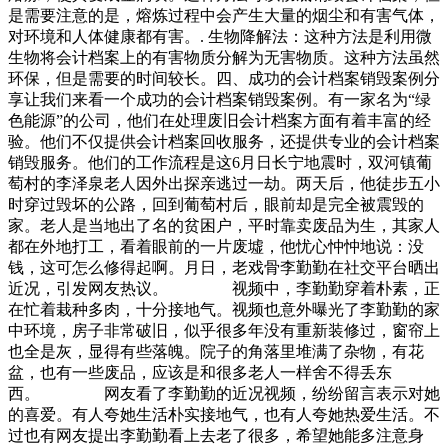
是需要注意的是，熔炼过程中会产生大量的烟尘和有害气体，
对环境和人体健康都有害。. 生物降解法：这种方法是利用微
生物将会计档案上的有害物质分解为无害物质。这种方法虽然
环保，但是需要的时间较长。四、成功的会计档案销毁案例分
享让我们来看一个成功的会计档案销毁案例。有一家名为“绿
色能源”的公司，他们在处理废旧会计档案方面有着丰富的经
验。他们不仅提供会计档案回收服务，还提供专业的会计档案
销毁服务。他们的工作流程是这6月日长宁地震时，双河镇葡
萄村的李泽泉老人因外出探亲逃过一劫。两天后，他徒步五小
时穿过毁坏的公路，回到葡萄村后，眼前却是完全被震毁的
家。老人是当地出了名的贫困户，平时靠卖废品为生，其家人
都在外地打工，看着眼前的一片废墟，他忧心忡忡地说：没
钱，这可怎么修得起啊。月日，老戏骨李勤勤在社交平台晒出
近况，引发网友热议。 视频中，李勤勤穿着朴素，正
在忙着栽种多肉，十分接地气。视频也意外曝光了李勤勤的家
中环境，房子非常破旧，似乎很多年没有重新装修过，窗帘上
也全是灰，显得有些落魄。院子的角落里堆满了杂物，有花
盆，也有一些废品，应该是和很多老人一样舍不得丢东
西。 网友看了李勤勤的近况视频，纷纷留言表示对她
的喜爱。有人夸她生活朴实接地气，也有人夸她热爱生活。不
过也有网友提出李勤勤看上去老了很多，希望她能多注意身